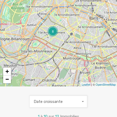
8
+
−
Leaflet
| ©
OpenStreetMap
Date croissante
1
à
10
sur
12
Immobilies