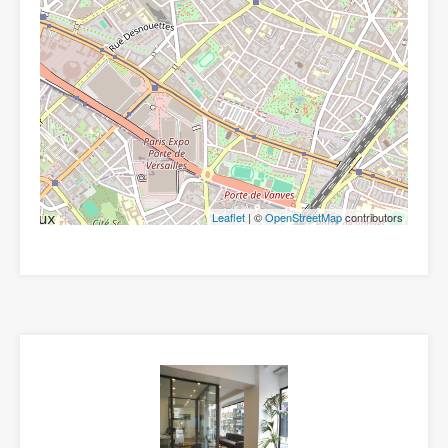
Leaflet
| ©
OpenStreetMap
contributors