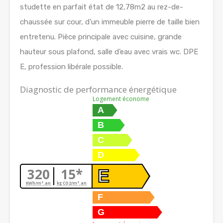
studette en parfait état de 12,78m2 au rez-de-
chaussée sur cour, d’un immeuble pierre de taille bien
entretenu. Pièce principale avec cuisine, grande
hauteur sous plafond, salle d’eau avec vrais wc. DPE
E, profession libérale possible.
Diagnostic de performance énergétique
Logement économe
A
B
C
D
320
15*
E
KWh/m².an
kg CO2/m².an
F
G