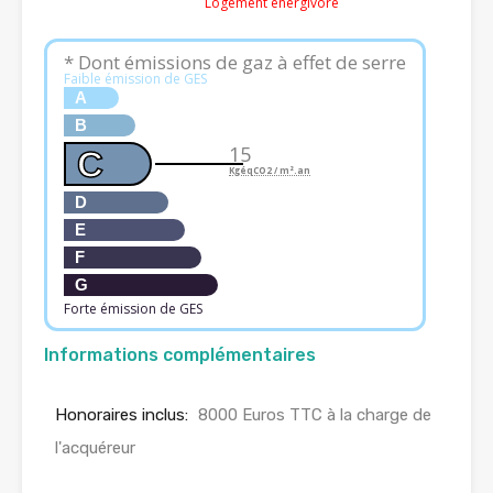
Logement énergivore
* Dont émissions de gaz à effet de serre
Faible émission de GES
A
B
15
C
KgéqCO2 / m².an
D
E
F
G
Forte émission de GES
Informations complémentaires
Honoraires inclus:
8000 Euros TTC à la charge de
l'acquéreur