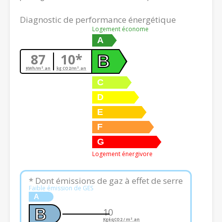
Diagnostic de performance énergétique
Logement économe
A
87
10*
B
KWh/m².an
kg CO2/m².an
C
D
E
F
G
Logement énergivore
* Dont émissions de gaz à effet de serre
Faible émission de GES
A
B
10
KgéqCO2 / m².an