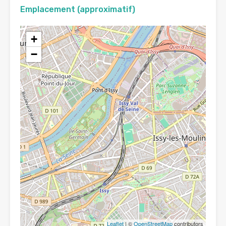
Emplacement (approximatif)
+
−
Leaflet
| ©
OpenStreetMap
contributors