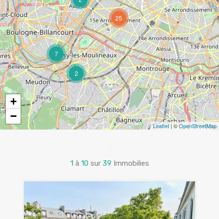
25
7
2
+
−
Leaflet
| ©
OpenStreetMap
1
à
10
sur
39
Immobilies