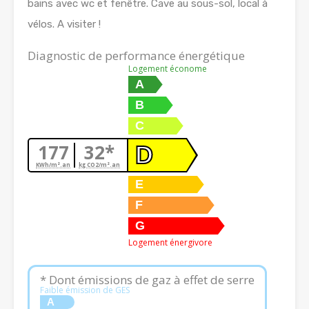
bains avec wc et fenêtre. Cave au sous-sol, local à
vélos. A visiter !
Diagnostic de performance énergétique
Logement économe
A
B
C
177
32*
D
KWh/m².an
kg CO2/m².an
E
F
G
Logement énergivore
* Dont émissions de gaz à effet de serre
Faible émission de GES
A