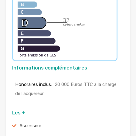
B
C
32
D
KgéqCO2 / m².an
E
F
G
Forte émission de GES
Informations complémentaires
Honoraires inclus:
20 000 Euros TTC à la charge
de l'acquéreur
Les +
Ascenseur