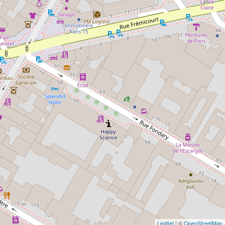
Leaflet
| ©
OpenStreetMap