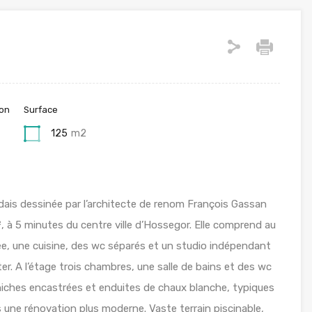
ion
Surface
125
m2
ndais dessinée par l’architecte de renom François Gassan
m², à 5 minutes du centre ville d’Hossegor. Elle comprend au
ée, une cuisine, des wc séparés et un studio indépendant
ter. A l’étage trois chambres, une salle de bains et des wc
ches encastrées et enduites de chaux blanche, typiques
 une rénovation plus moderne. Vaste terrain piscinable,