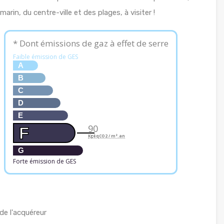
arin, du centre-ville et des plages, à visiter !
* Dont émissions de gaz à effet de serre
Faible émission de GES
A
B
C
D
E
90
F
KgéqCO2 / m².an
G
Forte émission de GES
de l'acquéreur