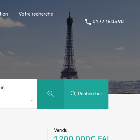
tion
Votre recherche
01 77 16 05 90
in
Rechercher
Vendu
1.200.000€ FAI