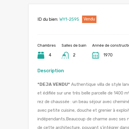
ID du bien:
WY1-2595
Vendu
Chambres
Salles de bain
Année de construct
4
2
1970
Description
*DEJA VENDU*
Authentique villa de style la
et édifiée sur une très belle parcelle de 1400 
rez de chaussée : un beau séjour avec chemin
avec petite cuisine, douche et grenier à exploi
indépendants.Beaucoup de charme avec ses ni
de cette architecture, pouvant s’intégrer dans