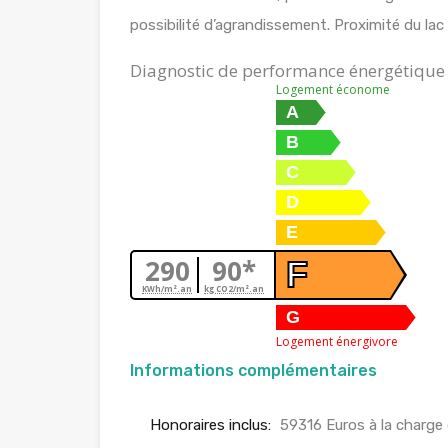
possibilité d’agrandissement. Proximité du lac m
Diagnostic de performance énergétique
Logement économe
A
B
C
D
E
290
90*
F
KWh/m².an
kg CO2/m².an
G
Logement énergivore
Informations complémentaires
Honoraires inclus:
59316 Euros à la charge 