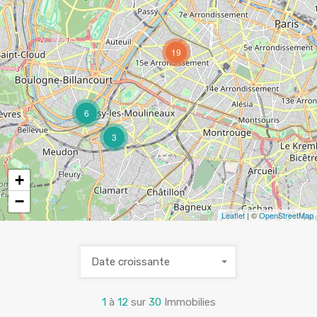
19
6
3
+
−
Leaflet
| ©
OpenStreetMap
Date croissante
1
à
12
sur
30
Immobilies