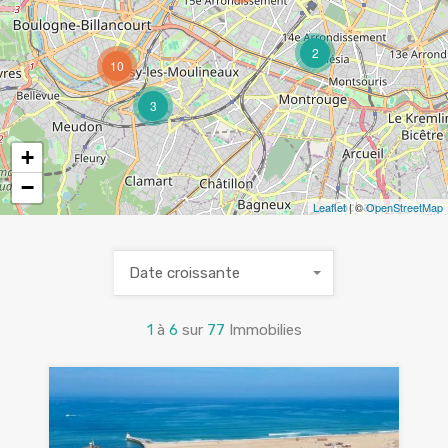
2
10
3
+
−
Leaflet
| ©
OpenStreetMap
Date croissante
1
à
6
sur
77
Immobilies