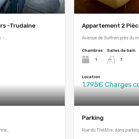
rs -Trudaine
Appartement 2 Pièc
S –…
Avenue de Suffren près du 
Chambres
Salles de bain
1
1
Location
1.795€ Charges c
Parking
enne…
Rue du Théâtre, dans parki