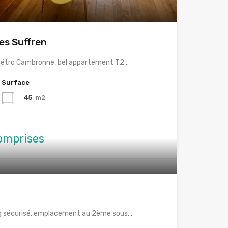
es Suffren
métro Cambronne, bel appartement T2…
Surface
45
m2
omprises
ng sécurisé, emplacement au 2ème sous…