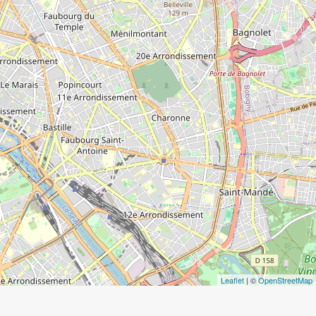
Leaflet
| ©
OpenStreetMap