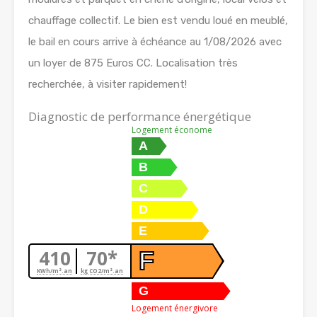
chauffage collectif. Le bien est vendu loué en meublé,
le bail en cours arrive à échéance au 1/08/2026 avec
un loyer de 875 Euros CC. Localisation très
recherchée, à visiter rapidement!
Diagnostic de performance énergétique
Logement économe
A
B
C
D
E
410
70*
F
KWh/m².an
kg CO2/m².an
G
Logement énergivore