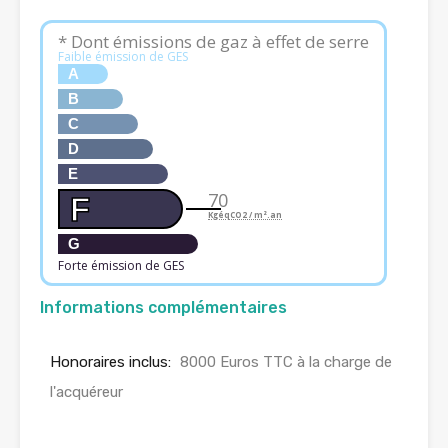
* Dont émissions de gaz à effet de serre
Faible émission de GES
A
B
C
D
E
70
F
KgéqCO2 / m².an
G
Forte émission de GES
Informations complémentaires
Honoraires inclus:
8000 Euros TTC à la charge de
l'acquéreur