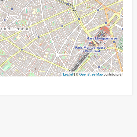
Leaflet
| ©
OpenStreetMap
contributors