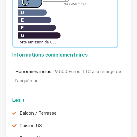
C
KgéqCO2 / m².an
D
E
F
G
Forte émission de GES
Informations complémentaires
Honoraires inclus:
9 500 Euros TTC à la charge de
l'acquéreur
Les +
Balcon / Terrasse
Cuisine US