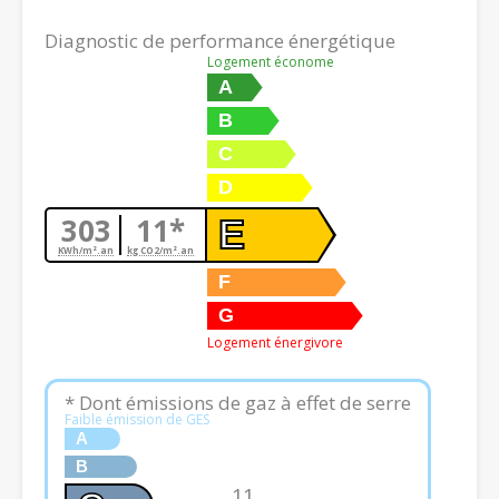
Diagnostic de performance énergétique
Logement économe
A
B
C
D
303
11*
E
KWh/m².an
kg CO2/m².an
F
G
Logement énergivore
* Dont émissions de gaz à effet de serre
Faible émission de GES
A
B
11