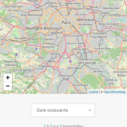
+
−
Leaflet
| ©
OpenStreetMap
Date croissante
1
à
1
sur
1
Immobilies