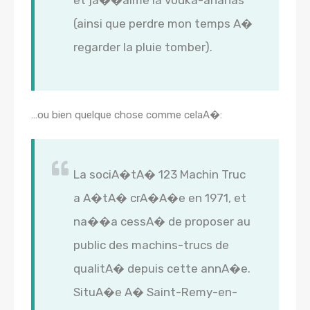
et ja��aime la vodka-ananas
(ainsi que perdre mon temps A�
regarder la pluie tomber).
…ou bien quelque chose comme celaA�:
La sociA�tA� 123 Machin Truc
a A�tA� crA�A�e en 1971, et
na��a cessA� de proposer au
public des machins-trucs de
qualitA� depuis cette annA�e.
SituA�e A� Saint-Remy-en-