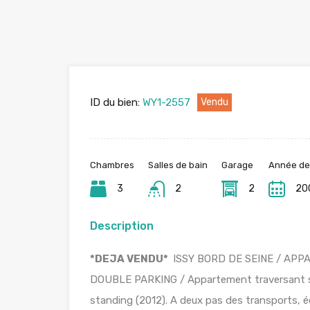
ID du bien:
WY1-2557
Vendu
Chambres
Salles de bain
Garage
Année de
3
2
2
20
Description
*DEJA VENDU*
ISSY BORD DE SEINE / APP
DOUBLE PARKING / Appartement traversant si
standing (2012). A deux pas des transports, éc