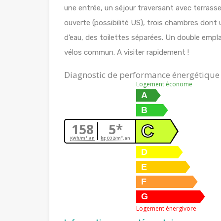
une entrée, un séjour traversant avec terrass
ouverte (possibilité US), trois chambres dont u
d’eau, des toilettes séparées. Un double empl
vélos commun. A visiter rapidement !
Diagnostic de performance énergétique
Logement économe
A
B
158
5*
C
KWh/m².an
kg CO2/m².an
D
E
F
G
Logement énergivore