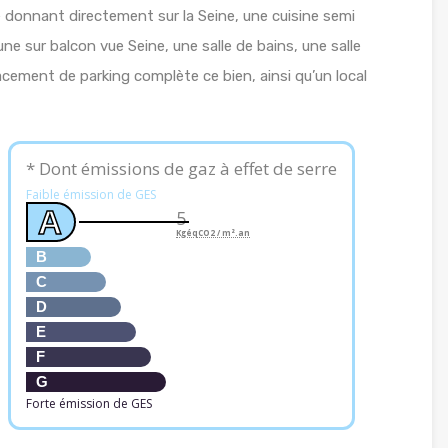
e donnant directement sur la Seine, une cuisine semi
ne sur balcon vue Seine, une salle de bains, une salle
acement de parking complète ce bien, ainsi qu’un local
* Dont émissions de gaz à effet de serre
Faible émission de GES
A
5
KgéqCO2 / m².an
B
C
D
E
F
G
Forte émission de GES