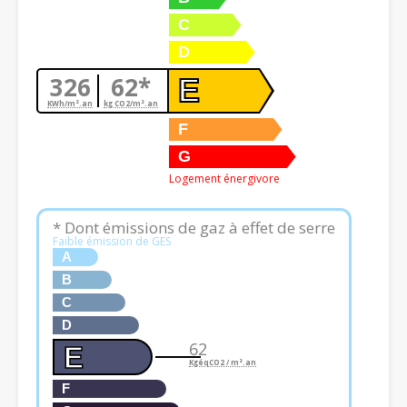
C
D
326
62*
E
KWh/m².an
kg CO2/m².an
F
G
Logement énergivore
* Dont émissions de gaz à effet de serre
Faible émission de GES
A
B
C
D
62
E
KgéqCO2 / m².an
F