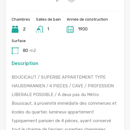
Chambres
Salles de bain
Année de construction
2
1
1900
Surface
80
m2
Description
BOUCICAUT / SUPERBE APPARTEMENT TYPE
HAUSSMANNIEN / 4 PIECES / CAVE / PROFESSION
LIBERALE POSSIBLE / A deux pas du Métro
Boucicaut, à proximité immédiate des commerces et
écoles du quartier, lumineux appartement
typiquement parisien de 4 pièces, ayant conservé
tout le charme de l’ancien: superbes cheminées,