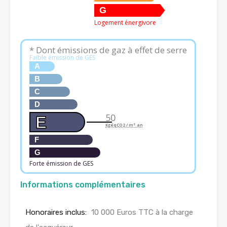
G
Logement énergivore
* Dont émissions de gaz à effet de serre
Faible émission de GES
A
B
C
D
50
E
KgéqCO2 / m².an
F
G
Forte émission de GES
Informations complémentaires
Honoraires inclus:
10 000 Euros TTC à la charge