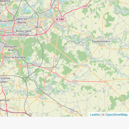
Leaflet
| ©
OpenStreetMap