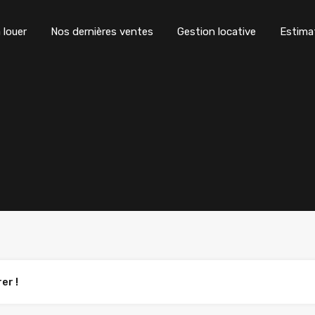
 louer
Nos dernières ventes
Gestion locative
Estima
er !